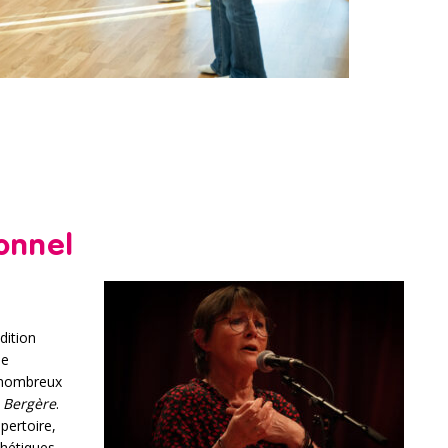
ionnel
dition
de
e nombreux
 Bergère
.
pertoire,
thétiques,