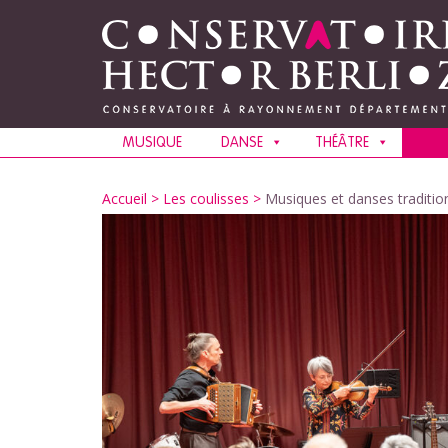
MUSIQUE
DANSE
THÉÂTRE
Accueil
>
Les coulisses
>
Musiques et danses traditio